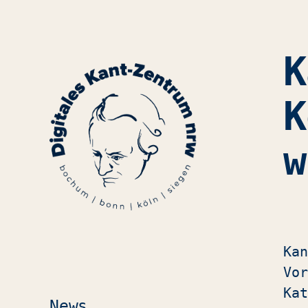
K
K
w
Kan
Vor
Kat
News